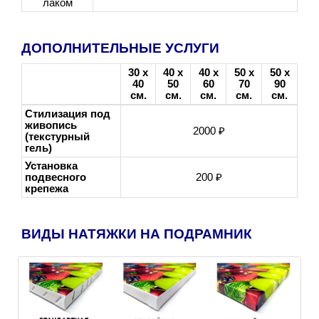
лаком
ДОПОЛНИТЕЛЬНЫЕ УСЛУГИ
30 х
40 х
40 х
50 х
50 х
40
50
60
70
90
см.
см.
см.
см.
см.
Стилизация под
живопись
2000 ₽
(текстурный
гель)
Установка
подвесного
200 ₽
крепежа
ВИДЫ НАТЯЖКИ НА ПОДРАМНИК