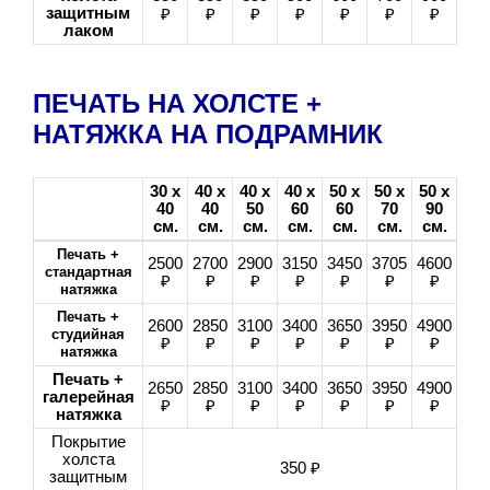
защитным
₽
₽
₽
₽
₽
₽
₽
лаком
ПЕЧАТЬ НА ХОЛСТЕ +
НАТЯЖКА НА ПОДРАМНИК
30 х
40 х
40 х
40 х
50 х
50 х
50 х
40
40
50
60
60
70
90
см.
см.
см.
см.
см.
см.
см.
Печать +
2500
2700
2900
3150
3450
3705
4600
стандартная
₽
₽
₽
₽
₽
₽
₽
натяжка
Печать +
2600
2850
3100
3400
3650
3950
4900
студийная
₽
₽
₽
₽
₽
₽
₽
натяжка
Печать +
2650
2850
3100
3400
3650
3950
4900
галерейная
₽
₽
₽
₽
₽
₽
₽
натяжка
Покрытие
холста
350 ₽
защитным