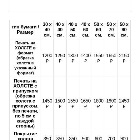
30 х
40 х
40 х
40 х
50 х
50 х
50 х
тип бумаги /
40
40
50
60
60
70
90
Размер
см.
см.
см.
см.
см.
см.
см.
Печать на
ХОЛСТЕ в
формат
1200
1250
1300
1400
1550
1650
2150
(обрезка
₽
₽
₽
₽
₽
₽
₽
холста в
указанный
формат)
Печать на
ХОЛСТЕ с
припуском
(обрезка
холста с
1450
1500
1550
1650
1800
1900
2450
припуском,
₽
₽
₽
₽
₽
₽
₽
без печати,
по 5 см с
каждой
сторны)
Покрытие
холста
350
350
350
500
600
700
900